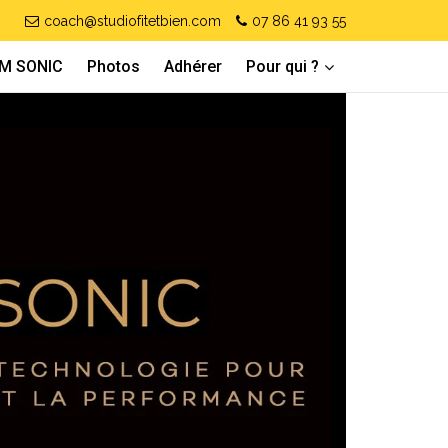
coach@studiofitetbien.com
07 86 41 93 55
IM SONIC
Photos
Adhérer
Pour qui ?