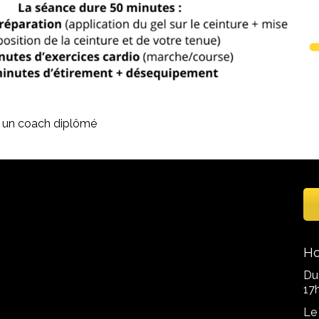
ar un coach diplômé
Ho
Du
17
Le