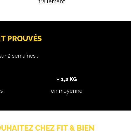
traitement.
NT PROUVÉS
ur 2 semaines :
– 1,2 KG
es
en moyenne
UHAITEZ CHEZ FIT & BIEN